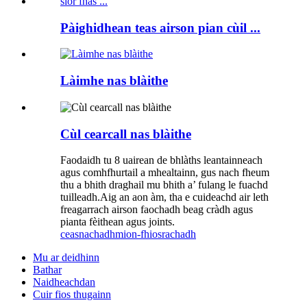
Pàighidhean teas airson pian cùil ...
Làimhe nas blàithe
Cùl cearcall nas blàithe
Faodaidh tu 8 uairean de bhlàths leantainneach
agus comhfhurtail a mhealtainn, gus nach fheum
thu a bhith draghail mu bhith a’ fulang le fuachd
tuilleadh.Aig an aon àm, tha e cuideachd air leth
freagarrach airson faochadh beag cràdh agus
pianta fèithean agus joints.
ceasnachadh
mion-fhiosrachadh
Mu ar deidhinn
Bathar
Naidheachdan
Cuir fios thugainn