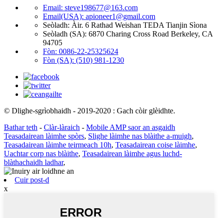
Email: steve198677@163.com
Email(USA): apioneer1@gmail.com
Seòladh: Àir. 6 Rathad Weishan TEDA Tianjin Sìona
Seòladh (SA): 6870 Charing Cross Road Berkeley, CA
94705
Fòn: 0086-22-25325624
Fòn (SA): (510) 981-1230
© Dlighe-sgrìobhaidh - 2019-2020 : Gach còir glèidhte.
Bathar teth
-
Clàr-làraich
-
Mobile AMP saor an asgaidh
Teasadairean làimhe spòrs
,
Slighe làimhe nas blàithe a-muigh
,
Teasadairean làimhe teirmeach 10h
,
Teasadairean coise làimhe
,
Uachtar corp nas blàithe
,
Teasadairean làimhe agus luchd-
blàthachaidh ladhar
,
Cuir post-d
x