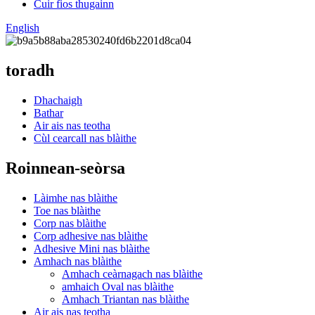
Cuir fios thugainn
English
toradh
Dhachaigh
Bathar
Air ais nas teotha
Cùl cearcall nas blàithe
Roinnean-seòrsa
Làimhe nas blàithe
Toe nas blàithe
Corp nas blàithe
Corp adhesive nas blàithe
Adhesive Mini nas blàithe
Amhach nas blàithe
Amhach ceàrnagach nas blàithe
amhaich Oval nas blàithe
Amhach Triantan nas blàithe
Air ais nas teotha