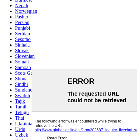
Nepali
Norwegian
Pashto
Persian
Punjabi
Serbian
Sesotho
Sinhala
Slovak
Slovenian
Somali
Samoan
Scots Gaelic
Shona
Sindhi
Sundanese
Swahili
Tajik
Tamil
Telugu
Thai
Ukrainian
Urdu
Uzbek