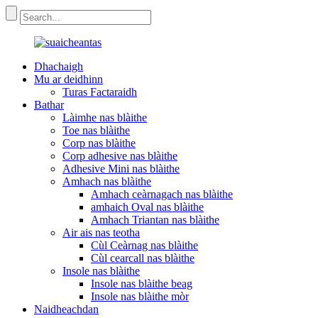
Dhachaigh
Mu ar deidhinn
Turas Factaraidh
Bathar
Làimhe nas blàithe
Toe nas blàithe
Corp nas blàithe
Corp adhesive nas blàithe
Adhesive Mini nas blàithe
Amhach nas blàithe
Amhach ceàrnagach nas blàithe
amhaich Oval nas blàithe
Amhach Triantan nas blàithe
Air ais nas teotha
Cùl Ceàrnag nas blàithe
Cùl cearcall nas blàithe
Insole nas blàithe
Insole nas blàithe beag
Insole nas blàithe mòr
Naidheachdan