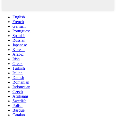
English
French
German
Portuguese
Spanish
Russian
Japanese
Korean
Arabic
Irish
Greek
Turkish
Italian
Danish
Romanian
Indonesian
Czech
Afrikaans
Swedish
Polish
Basque
Catalan