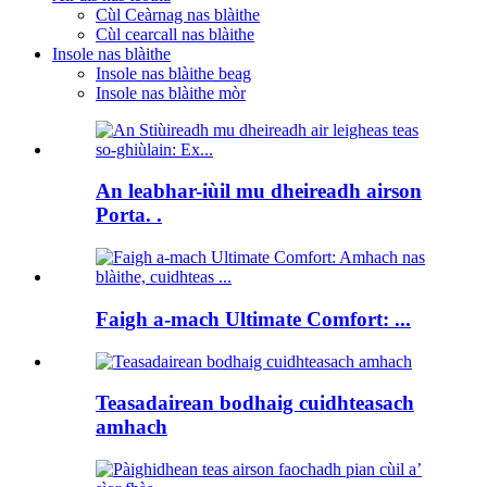
Cùl Ceàrnag nas blàithe
Cùl cearcall nas blàithe
Insole nas blàithe
Insole nas blàithe beag
Insole nas blàithe mòr
An leabhar-iùil mu dheireadh airson
Porta. .
Faigh a-mach Ultimate Comfort: ...
Teasadairean bodhaig cuidhteasach
amhach