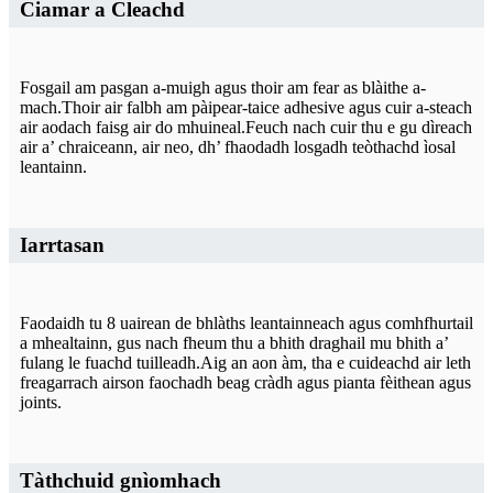
Ciamar a Cleachd
Fosgail am pasgan a-muigh agus thoir am fear as blàithe a-
mach.Thoir air falbh am pàipear-taice adhesive agus cuir a-steach
air aodach faisg air do mhuineal.Feuch nach cuir thu e gu dìreach
air a’ chraiceann, air neo, dh’ fhaodadh losgadh teòthachd ìosal
leantainn.
Iarrtasan
Faodaidh tu 8 uairean de bhlàths leantainneach agus comhfhurtail
a mhealtainn, gus nach fheum thu a bhith draghail mu bhith a’
fulang le fuachd tuilleadh.Aig an aon àm, tha e cuideachd air leth
freagarrach airson faochadh beag cràdh agus pianta fèithean agus
joints.
Tàthchuid gnìomhach