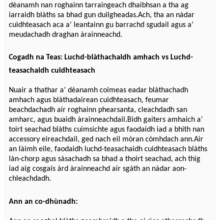
dèanamh nan roghainn tarraingeach dhaibhsan a tha ag
iarraidh blàths sa bhad gun duilgheadas.Ach, tha an nàdar
cuidhteasach aca a’ leantainn gu barrachd sgudail agus a’
meudachadh draghan àrainneachd.
Cogadh na Teas: Luchd-blàthachaidh amhach vs Luchd-
teasachaidh cuidhteasach
Nuair a thathar a’ dèanamh coimeas eadar blàthachadh
amhach agus blàthadairean cuidhteasach, feumar
beachdachadh air roghainn phearsanta, cleachdadh san
amharc, agus buaidh àrainneachdail.Bidh gaiters amhaich a’
toirt seachad blàths cuimsichte agus faodaidh iad a bhith nan
accessory eireachdail, ged nach eil mòran còmhdach ann.Air
an làimh eile, faodaidh luchd-teasachaidh cuidhteasach blàths
làn-chorp agus sàsachadh sa bhad a thoirt seachad, ach thig
iad aig cosgais àrd àrainneachd air sgàth an nàdar aon-
chleachdadh.
Ann an co-dhùnadh: