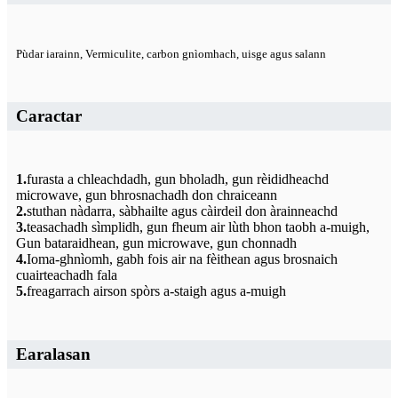
Pùdar iarainn, Vermiculite, carbon gnìomhach, uisge agus salann
Caractar
1.
furasta a chleachdadh, gun bholadh, gun rèididheachd
microwave, gun bhrosnachadh don chraiceann
2.
stuthan nàdarra, sàbhailte agus càirdeil don àrainneachd
3.
teasachadh sìmplidh, gun fheum air lùth bhon taobh a-muigh,
Gun bataraidhean, gun microwave, gun chonnadh
4.
Ioma-ghnìomh, gabh fois air na fèithean agus brosnaich
cuairteachadh fala
5.
freagarrach airson spòrs a-staigh agus a-muigh
Earalasan