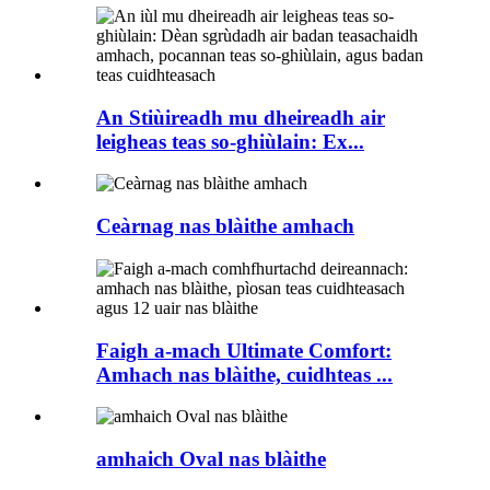
An Stiùireadh mu dheireadh air
leigheas teas so-ghiùlain: Ex...
Ceàrnag nas blàithe amhach
Faigh a-mach Ultimate Comfort:
Amhach nas blàithe, cuidhteas ...
amhaich Oval nas blàithe