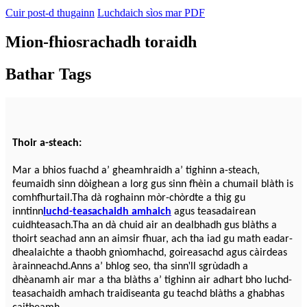
Cuir post-d thugainn
Luchdaich sìos mar PDF
Mion-fhiosrachadh toraidh
Bathar Tags
Thoir a-steach:
Mar a bhios fuachd a’ gheamhraidh a’ tighinn a-steach,
feumaidh sinn dòighean a lorg gus sinn fhèin a chumail blàth is
comhfhurtail.Tha dà roghainn mòr-chòrdte a thig gu
inntinn
luchd-teasachaidh amhaich
agus teasadairean
cuidhteasach.Tha an dà chuid air an dealbhadh gus blàths a
thoirt seachad ann an aimsir fhuar, ach tha iad gu math eadar-
dhealaichte a thaobh gnìomhachd, goireasachd agus càirdeas
'
àrainneachd.Anns a’ bhlog seo, tha sinn
ll sgrùdadh a
dhèanamh air mar a tha blàths a’ tighinn air adhart bho luchd-
teasachaidh amhach traidiseanta gu teachd blàths a ghabhas