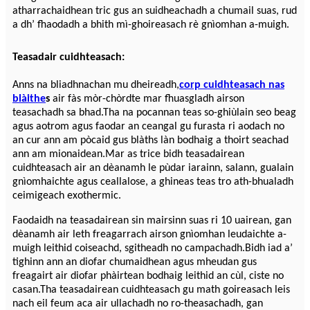
atharrachaidhean tric gus an suidheachadh a chumail suas, rud
a dh’ fhaodadh a bhith mì-ghoireasach rè gnìomhan a-muigh.
Teasadair cuidhteasach:
Anns na bliadhnachan mu dheireadh,
corp cuidhteasach nas
blàithe
s
air fàs mòr-chòrdte mar fhuasgladh airson
teasachadh sa bhad.Tha na pocannan teas so-ghiùlain seo beag
agus aotrom agus faodar an ceangal gu furasta ri aodach no
an cur ann am pòcaid gus blàths làn bodhaig a thoirt seachad
ann am mionaidean.Mar as trice bidh teasadairean
cuidhteasach air an dèanamh le pùdar iarainn, salann, gualain
gnìomhaichte agus ceallalose, a ghineas teas tro ath-bhualadh
ceimigeach exothermic.
Faodaidh na teasadairean sin mairsinn suas ri 10 uairean, gan
dèanamh air leth freagarrach airson gnìomhan leudaichte a-
muigh leithid coiseachd, sgitheadh ​​​​no campachadh.Bidh iad a’
tighinn ann an diofar chumaidhean agus mheudan gus
freagairt air diofar phàirtean bodhaig leithid an cùl, ciste no
casan.Tha teasadairean cuidhteasach gu math goireasach leis
nach eil feum aca air ullachadh no ro-theasachadh, gan