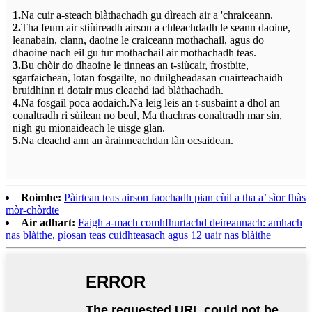
1.
Na cuir a-steach blàthachadh gu dìreach air a 'chraiceann.
2.
Tha feum air stiùireadh airson a chleachdadh le seann daoine,
leanabain, clann, daoine le craiceann mothachail, agus do
dhaoine nach eil gu tur mothachail air mothachadh teas.
3.
Bu chòir do dhaoine le tinneas an t-siùcair, frostbite,
sgarfaichean, lotan fosgailte, no duilgheadasan cuairteachaidh
bruidhinn ri dotair mus cleachd iad blàthachadh.
4.
Na fosgail poca aodaich.Na leig leis an t-susbaint a dhol an
conaltradh ri sùilean no beul, Ma thachras conaltradh mar sin,
nigh gu mionaideach le uisge glan.
5.
Na cleachd ann an àrainneachdan làn ocsaidean.
Roimhe:
Pàirtean teas airson faochadh pian cùil a tha a’ sìor fhàs
mòr-chòrdte
Air adhart:
Faigh a-mach comhfhurtachd deireannach: amhach
nas blàithe, pìosan teas cuidhteasach agus 12 uair nas blàithe