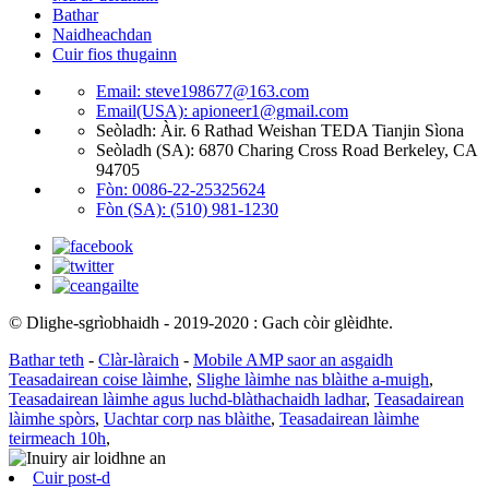
Bathar
Naidheachdan
Cuir fios thugainn
Email: steve198677@163.com
Email(USA): apioneer1@gmail.com
Seòladh: Àir. 6 Rathad Weishan TEDA Tianjin Sìona
Seòladh (SA): 6870 Charing Cross Road Berkeley, CA
94705
Fòn: 0086-22-25325624
Fòn (SA): (510) 981-1230
© Dlighe-sgrìobhaidh - 2019-2020 : Gach còir glèidhte.
Bathar teth
-
Clàr-làraich
-
Mobile AMP saor an asgaidh
Teasadairean coise làimhe
,
Slighe làimhe nas blàithe a-muigh
,
Teasadairean làimhe agus luchd-blàthachaidh ladhar
,
Teasadairean
làimhe spòrs
,
Uachtar corp nas blàithe
,
Teasadairean làimhe
teirmeach 10h
,
Cuir post-d