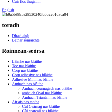
Cuir fios thugainn
English
toradh
Dhachaigh
Bathar sònraichte
Roinnean-seòrsa
Làimhe nas blàithe
Toe nas blàithe
Corp nas blàithe
Corp adhesive nas blàithe
Adhesive Mini nas blàithe
Amhach nas blàithe
Amhach ceàrnagach nas blàithe
amhaich Oval nas blàithe
Amhach Triantan nas blàithe
Air ais nas teotha
Cùl Ceàrnag nas blàithe
Cùl cearcall nas blàithe