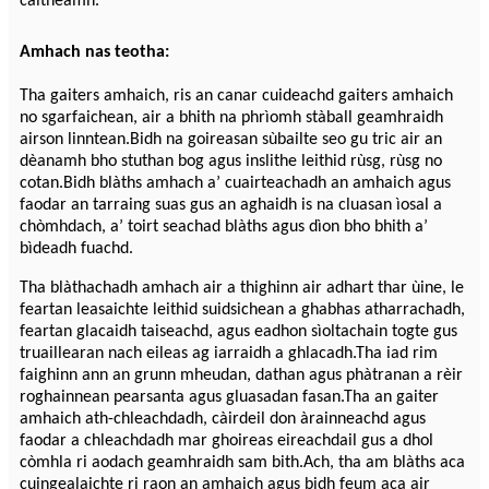
caitheamh.
Amhach nas teotha:
Tha gaiters amhaich, ris an canar cuideachd gaiters amhaich
no sgarfaichean, air a bhith na phrìomh stàball geamhraidh
airson linntean.Bidh na goireasan sùbailte seo gu tric air an
dèanamh bho stuthan bog agus inslithe leithid rùsg, rùsg no
cotan.Bidh blàths amhach a’ cuairteachadh an amhaich agus
faodar an tarraing suas gus an aghaidh is na cluasan ìosal a
chòmhdach, a’ toirt seachad blàths agus dìon bho bhith a’
bìdeadh fuachd.
Tha blàthachadh amhach air a thighinn air adhart thar ùine, le
feartan leasaichte leithid suidsichean a ghabhas atharrachadh,
feartan glacaidh taiseachd, agus eadhon sìoltachain togte gus
truaillearan nach eileas ag iarraidh a ghlacadh.Tha iad rim
faighinn ann an grunn mheudan, dathan agus phàtranan a rèir
roghainnean pearsanta agus gluasadan fasan.Tha an gaiter
amhaich ath-chleachdadh, càirdeil don àrainneachd agus
faodar a chleachdadh mar ghoireas eireachdail gus a dhol
còmhla ri aodach geamhraidh sam bith.Ach, tha am blàths aca
cuingealaichte ri raon an amhaich agus bidh feum aca air