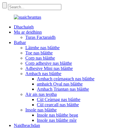
Dhachaigh
Mu ar deidhinn
Turas Factaraidh
Bathar
Làimhe nas blàithe
Toe nas blàithe
Corp nas blàithe
Corp adhesive nas blàithe
Adhesive Mini nas blàithe
Amhach nas blàithe
Amhach ceàrnagach nas blàithe
amhaich Oval nas blàithe
Amhach Triantan nas blàithe
Air ais nas teotha
Cùl Ceàrnag nas blàithe
Cùl cearcall nas blàithe
Insole nas blàithe
Insole nas blàithe beag
Insole nas blàithe mòr
Naidheachdan