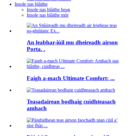
Insole nas blàithe
Insole nas blàithe beag
Insole nas blàithe mòr
An leabhar-iùil mu dheireadh airson
Porta. .
Faigh a-mach Ultimate Comfort: ...
Teasadairean bodhaig cuidhteasach
amhach