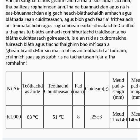
Ann an saoghal blàths geamhraidh a tha a’ sìor atharrachadh,
tha pailteas roghainnean ann.Tha na buannachdan agus na h-
eas-bhuannachdan aig gach neach-blàthachaidh amhach agus
blàthadairean cuidhteasach, agus bidh gach fear a’ frithealadh
air feumalachdan agus roghainnean eadar-dhealaichte.Co-dhiù
a thaghas tu blàths amhach comhfhurtachd traidiseanta no
blàths cuidhteasach goireasach, is e an rud as cudromaiche
fuireach blàth agus tlachd fhaighinn bho mhìosan a
’gheamhraidh.Mar sin mar a bhios an teòthachd a’ tuiteam,
cruinnich suas agus gabh ris na tachartasan fuar a tha
romhainn!
Meud
Meu
Teòthachd
Teòthachd
Fad
pad a-
pad 
Nì Àir.
Cuideam(g)
as àirde
Chuibheasach
(uair)
staigh
mui
(mm)
(mm
Meud
Meu
KL009
8
25±3
63 ℃
51 ℃
115x140
140x