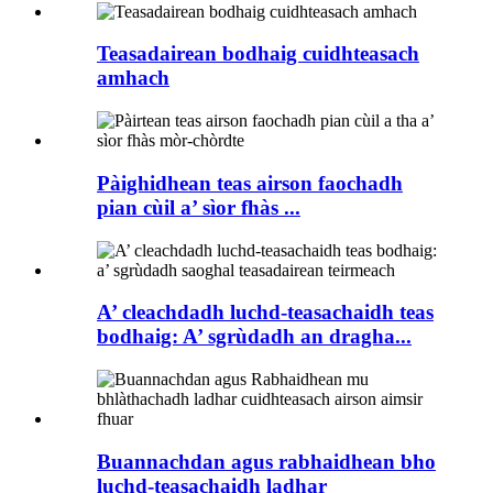
Teasadairean bodhaig cuidhteasach
amhach
Pàighidhean teas airson faochadh
pian cùil a’ sìor fhàs ...
A’ cleachdadh luchd-teasachaidh teas
bodhaig: A’ sgrùdadh an dragha...
Buannachdan agus rabhaidhean bho
luchd-teasachaidh ladhar