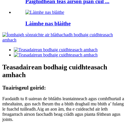
Pàighidhean teas airson pian cùil ...
Làimhe nas blàithe
Teasadairean bodhaig cuidhteasach
amhach
Tuairisgeul goirid:
Faodaidh tu 8 uairean de bhlàths leantainneach agus comhfhurtail a
mhealtainn, gus nach fheum thu a bhith draghail mu bhith a’ fulang
le fuachd tuilleadh.Aig an aon àm, tha e cuideachd air leth
freagarrach airson faochadh beag cràdh agus pianta fèithean agus
joints.